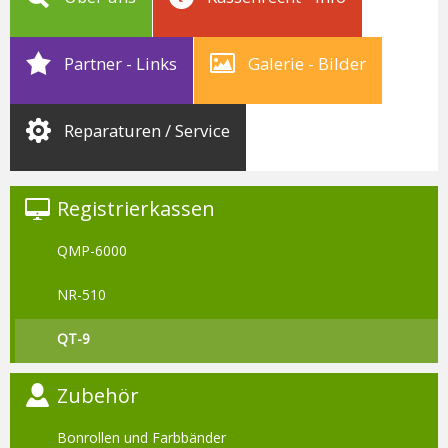
Partner - Links
Galerie - Bilder
Reparaturen / Service
Registrierkassen
QMP-6000
NR-510
QT-9
Zubehör
Bonrollen und Farbbänder