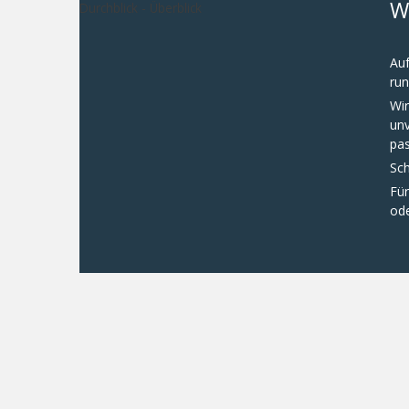
W
Auf
run
Wi
un
pas
Sch
Für
ode