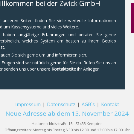
illkommen bei der Zwick GmbH
 unseren Seiten finden Sie viele wertvolle Informationen
d um Kassensysteme und vieles Weitere.
r haben langjährige Erfahrungen und beraten Sie gerne
verbindlich, welches System am besten zu Ihrem Betrieb
st.
auen Sie sich gerne um und informieren sich.
 Fragen sind wir natürlich gerne für Sie da. Rufen Sie uns an
r senden uns über unsere
Kontaktseite
ihr Anliegen.
Impressum
|
Datenschutz
|
AGB`s
|
Kontakt
Neue Adresse ab dem 15. November 2024
Haubenschloßstraße 15 · 87435 Kempten
Öffnungszeiten: Montag bis Freitag 8:30 bis 12:30 und 13:00 bis 17:00 Uhr